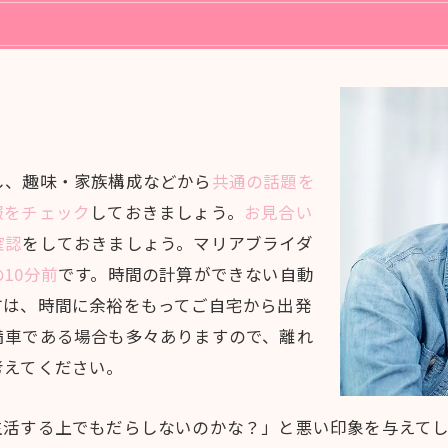
し、趣味・家族構成などから
共通の話題を
報をチェック
しておきましょう。
お見合い
確認
をしておきましょう。マリアブライダ
10分前
です。時間の計算ができない自動
方は、時間に余裕をもってご自宅から出発
満車である場合も多々ありますので、離れ
考えてください。
生活する上でもだらしないのかな？」と悪い印象を与えて