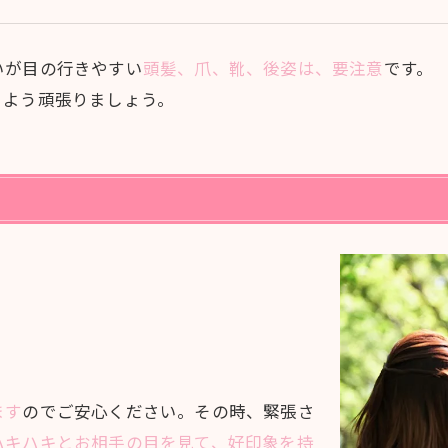
いが目の行きやすい
頭髪、爪、靴、後姿は、要注意
です。
るよう頑張りましょう。
ます
のでご安心ください。その時、緊張さ
ハキハキとお相手の目を見て、好印象を持