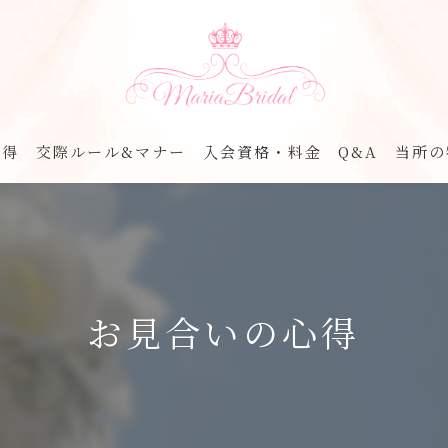
心得
交際ルール&マナー
入会資格・料金
Q&A
当所の
婚活
ブラ
出会
お見合いの心得
紹介
費用