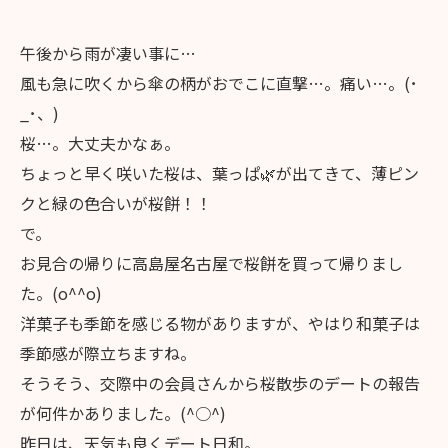
午後から雨が凄い事に…
風も急に吹くから傘の柄がおでこに直撃…。痛い…。(･
_･、)
桜…。大丈夫かなぁ。
ちょっと早く咲いた桜は、葉っぱ🌿が出てきて、薄ピン
クと緑の色合いが桜餅！！
で。
お見合の帰りに高島屋名古屋で桜餅を買って帰りまし
た。(o^^o)
洋菓子も季節を感じる物がありますが、やはり和菓子は
季節感が際立ちますね。
そうそう、交際中の会員さんから桜散歩のデートの報告
が何件かありました。(^○^)
昨日は、天気も良くデート日和。